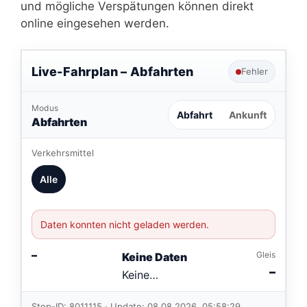
und mögliche Verspätungen können direkt
online eingesehen werden.
Live-Fahrplan –
Abfahrten
Fehler
Modus
Abfahrt
Ankunft
Abfahrten
Verkehrsmittel
Alle
Daten konnten nicht geladen werden.
–
Gleis
Keine Daten
–
Keine
Verbindungen
im aktuellen
Stop-ID: 8011115 · Update: 08.08.2026, 05:58:29