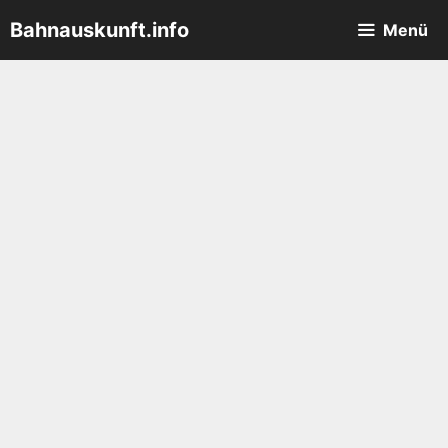
Zum
Bahnauskunft.info
Menü
Inhalt
springen