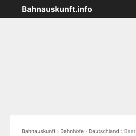
Zum
Bahnauskunft.info
Inhalt
springen
Bahnauskunft
›
Bahnhöfe
›
Deutschland
›
Beet