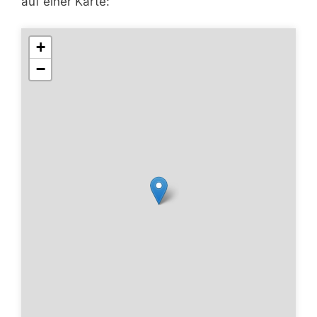
auf einer Karte:
+
−