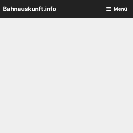
Zum
Bahnauskunft.info
Menü
Inhalt
springen