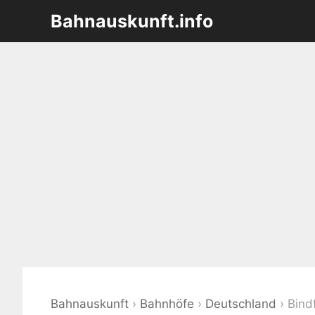
Zum
Bahnauskunft.info
Inhalt
springen
Bahnauskunft
›
Bahnhöfe
›
Deutschland
›
Bind