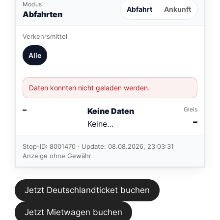
Modus
Abfahrt
Ankunft
Abfahrten
Verkehrsmittel
Alle
Daten konnten nicht geladen werden.
–
Gleis
Keine Daten
–
Keine
Verbindungen
im aktuellen
Stop-ID: 8001470 · Update: 08.08.2026, 23:03:31
Feed.
Anzeige ohne Gewähr
Jetzt Deutschlandticket buchen
Jetzt Mietwagen buchen