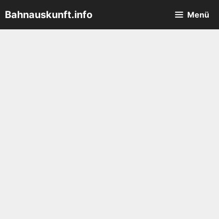
Zum
Bahnauskunft.info
Menü
Inhalt
springen