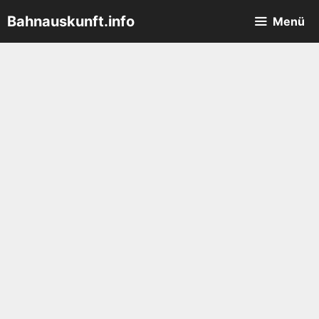
Zum
Bahnauskunft.info
Menü
Inhalt
springen