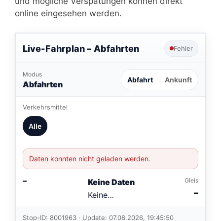
und mögliche Verspätungen können direkt
online eingesehen werden.
Live-Fahrplan –
Abfahrten
Fehler
Modus
Abfahrt
Ankunft
Abfahrten
Verkehrsmittel
Alle
Daten konnten nicht geladen werden.
–
Gleis
Keine Daten
–
Keine
Verbindungen
im aktuellen
Stop-ID: 8001963 · Update: 07.08.2026, 19:45:50