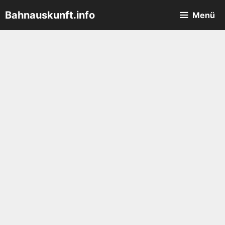
Zum
Bahnauskunft.info
Menü
Inhalt
springen