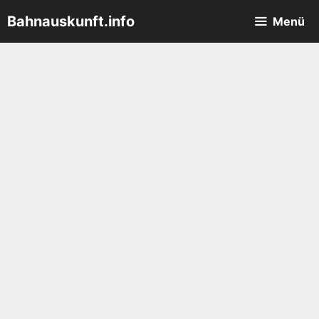
Zum
Bahnauskunft.info
Menü
Inhalt
springen