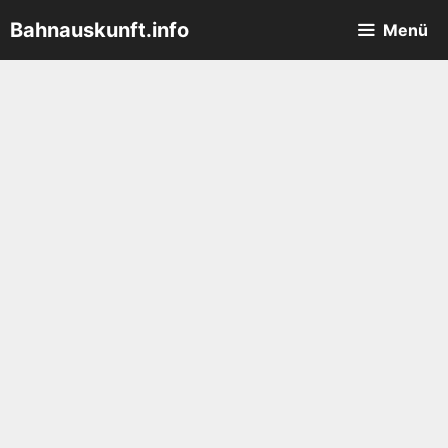
Zum
Bahnauskunft.info
Menü
Inhalt
springen