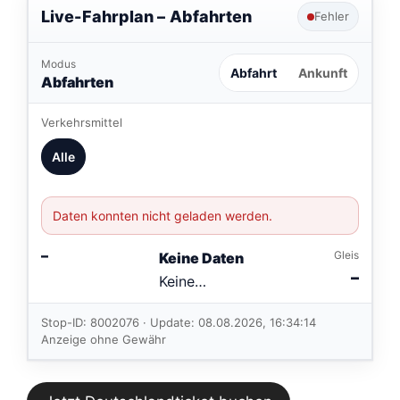
Live-Fahrplan –
Abfahrten
Fehler
Modus
Abfahrt
Ankunft
Abfahrten
Verkehrsmittel
Alle
Daten konnten nicht geladen werden.
–
Gleis
Keine Daten
–
Keine
Verbindungen
im aktuellen
Stop-ID: 8002076 · Update: 08.08.2026, 16:34:14
Feed.
Anzeige ohne Gewähr