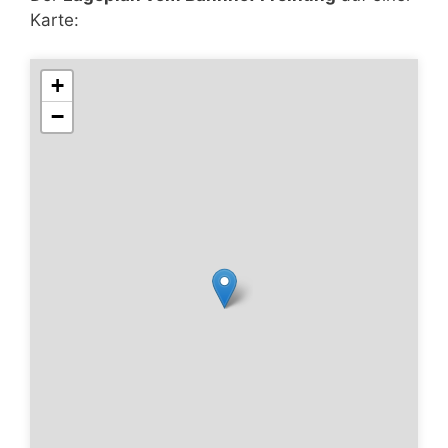
Karte:
+
−