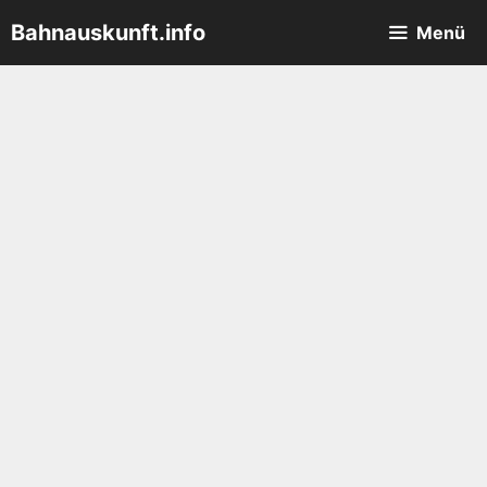
Zum
Bahnauskunft.info
Menü
Inhalt
springen