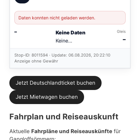
Daten konnten nicht geladen werden.
–
Gleis
Keine Daten
–
Keine
Verbindungen
im aktuellen
Stop-ID: 8011594 · Update: 06.08.2026, 20:22:10
Feed.
Anzeige ohne Gewähr
Jetzt Deutschlandticket buchen
Jetzt Mietwagen buchen
Fahrplan und Reiseauskunft
Aktuelle
Fahrpläne und Reiseauskünfte
für
Gangloffsömmern: