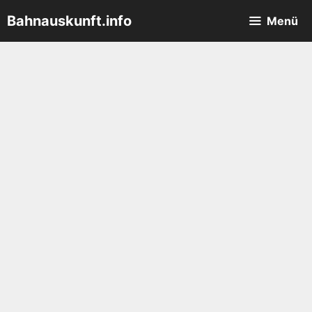
Zum
Bahnauskunft.info
Menü
Inhalt
springen