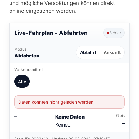
und mögliche Verspätungen können direkt
online eingesehen werden.
Live-Fahrplan –
Abfahrten
Fehler
Modus
Abfahrt
Ankunft
Abfahrten
Verkehrsmittel
Alle
Daten konnten nicht geladen werden.
–
Gleis
Keine Daten
–
Keine
Verbindungen
im aktuellen