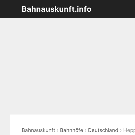
Zum
Bahnauskunft.info
Inhalt
springen
Bahnauskunft
›
Bahnhöfe
›
Deutschland
›
Hepp