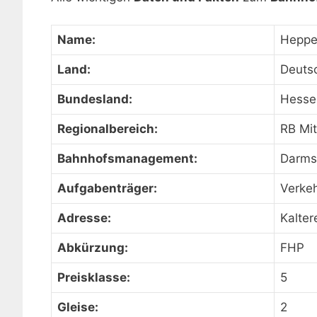
Name:
Heppe
Land:
Deuts
Bundesland:
Hesse
Regionalbereich:
RB Mit
Bahnhofsmanagement:
Darms
Aufgabenträger:
Verke
Adresse:
Kalter
Abkürzung:
FHP
Preisklasse:
5
Gleise:
2