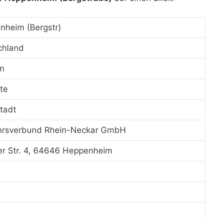
nheim (Bergstr)
chland
n
te
tadt
hrsverbund Rhein-Neckar GmbH
er Str. 4, 64646 Heppenheim