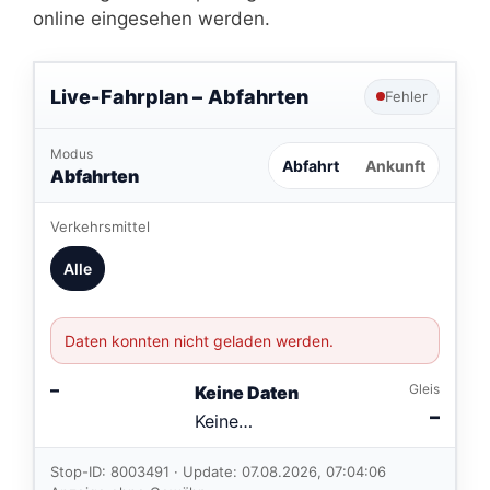
online eingesehen werden.
Live-Fahrplan –
Abfahrten
Fehler
Modus
Abfahrt
Ankunft
Abfahrten
Verkehrsmittel
Alle
Daten konnten nicht geladen werden.
–
Gleis
Keine Daten
–
Keine
Verbindungen
im aktuellen
Stop-ID: 8003491 · Update: 07.08.2026, 07:04:06
Feed.