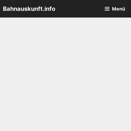
Zum
Bahnauskunft.info
Menü
Inhalt
springen