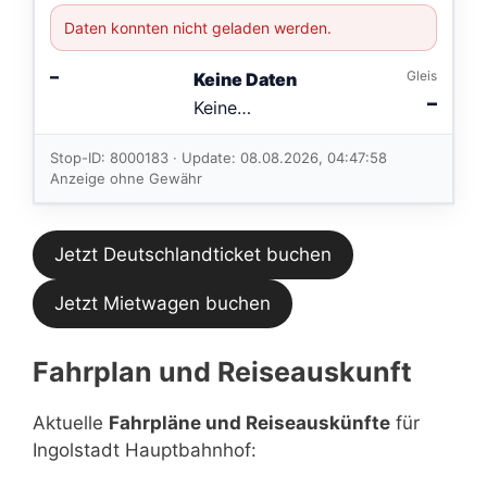
Daten konnten nicht geladen werden.
–
Gleis
Keine Daten
–
Keine
Verbindungen
im aktuellen
Stop-ID: 8000183 · Update: 08.08.2026, 04:47:58
Feed.
Anzeige ohne Gewähr
Jetzt Deutschlandticket buchen
Jetzt Mietwagen buchen
Fahrplan und Reiseauskunft
Aktuelle
Fahrpläne und Reiseauskünfte
für
Ingolstadt Hauptbahnhof: