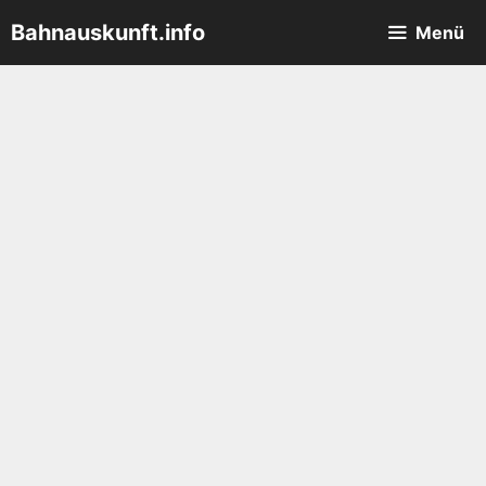
Zum
Bahnauskunft.info
Menü
Inhalt
springen