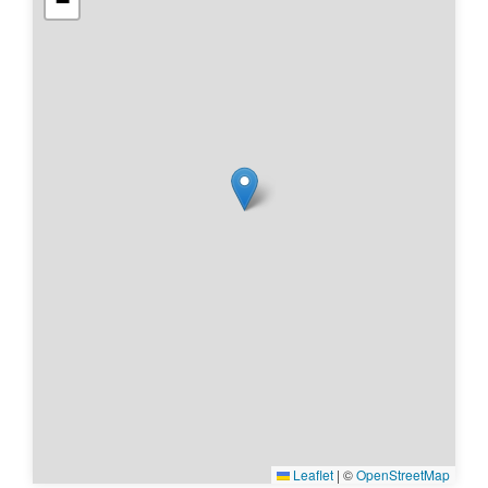
−
Leaflet
|
©
OpenStreetMap