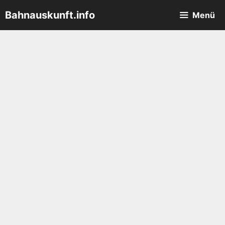
Zum
Bahnauskunft.info
Menü
Inhalt
springen