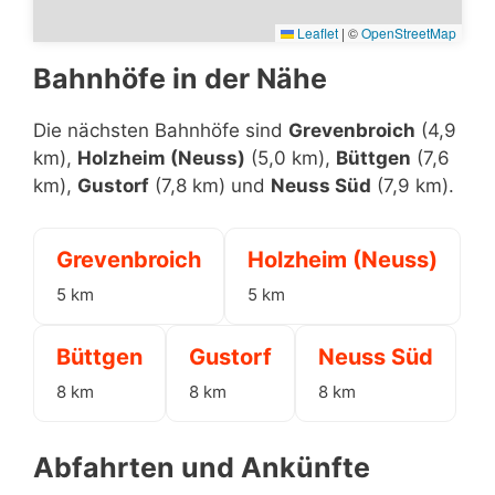
Leaflet
|
©
OpenStreetMap
Bahnhöfe in der Nähe
Die nächsten Bahnhöfe sind
Grevenbroich
(4,9
km),
Holzheim (Neuss)
(5,0 km),
Büttgen
(7,6
km),
Gustorf
(7,8 km) und
Neuss Süd
(7,9 km).
Grevenbroich
Holzheim (Neuss)
5 km
5 km
Büttgen
Gustorf
Neuss Süd
8 km
8 km
8 km
Abfahrten und Ankünfte