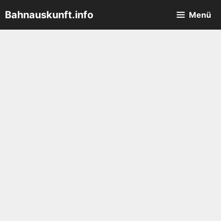
Zum
Bahnauskunft.info
Menü
Inhalt
springen