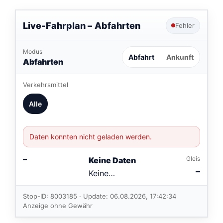
Live-Fahrplan –
Abfahrten
Fehler
Modus
Abfahrt
Ankunft
Abfahrten
Verkehrsmittel
Alle
Daten konnten nicht geladen werden.
–
Gleis
Keine Daten
–
Keine
Verbindungen
im aktuellen
Stop-ID: 8003185 · Update: 06.08.2026, 17:42:34
Feed.
Anzeige ohne Gewähr