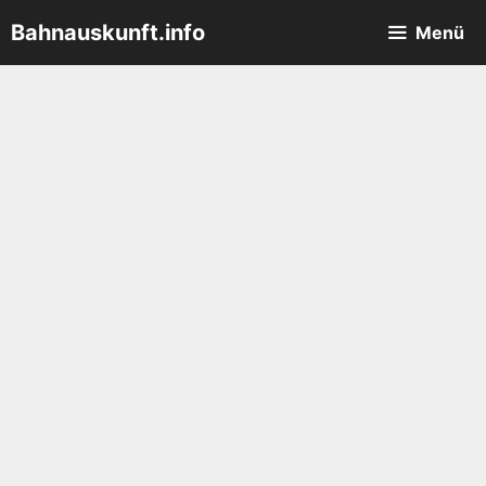
Zum
Bahnauskunft.info
Menü
Inhalt
springen