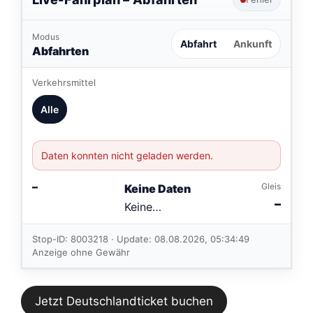
Modus
Abfahrt
Ankunft
Abfahrten
Verkehrsmittel
Alle
Daten konnten nicht geladen werden.
–
Gleis
Keine Daten
–
Keine
Verbindungen
im aktuellen
Stop-ID: 8003218 · Update: 08.08.2026, 05:34:49
Feed.
Anzeige ohne Gewähr
Jetzt Deutschlandticket buchen