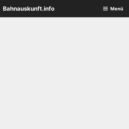
Zum
Bahnauskunft.info
Menü
Inhalt
springen