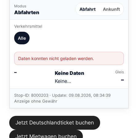
Modus
Abfahrt
Ankunft
Abfahrten
Verkehrsmittel
Alle
Daten konnten nicht geladen werden.
–
Gleis
Keine Daten
–
Keine
Verbindungen
im aktuellen
Stop-ID: 8000203 · Update: 09.08.2026, 08:34:39
Feed.
Anzeige ohne Gewähr
Jetzt Deutschlandticket buchen
Jetzt Mietwagen buchen