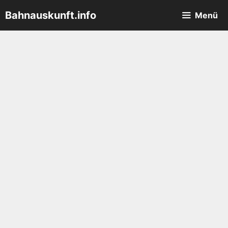
Zum
Bahnauskunft.info
Menü
Inhalt
springen