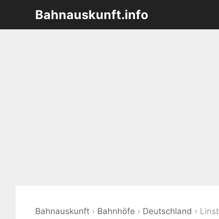
Zum
Bahnauskunft.info
Inhalt
springen
Bahnauskunft
›
Bahnhöfe
›
Deutschland
›
Lins