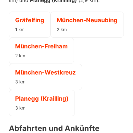
km) und
Planegg (Krailling)
(2,9 km).
Gräfelfing
München-Neuaubing
1 km
2 km
München-Freiham
2 km
München-Westkreuz
3 km
Planegg (Krailling)
3 km
Abfahrten und Ankünfte