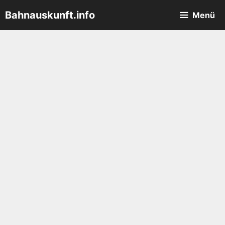
Zum
Bahnauskunft.info
Menü
Inhalt
springen