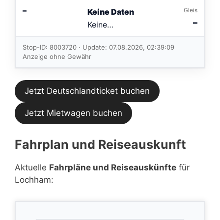
–
Gleis
Keine Daten
–
Keine
Verbindungen
im aktuellen
Stop-ID: 8003720 · Update: 07.08.2026, 02:39:09
Feed.
Anzeige ohne Gewähr
Jetzt Deutschlandticket buchen
Jetzt Mietwagen buchen
Fahrplan und Reiseauskunft
Aktuelle
Fahrpläne und Reiseauskünfte
für
Lochham: