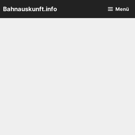
Zum
Bahnauskunft.info
Menü
Inhalt
springen