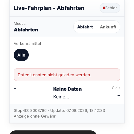
Live-Fahrplan –
Abfahrten
Fehler
Modus
Abfahrt
Ankunft
Abfahrten
Verkehrsmittel
Alle
Daten konnten nicht geladen werden.
–
Gleis
Keine Daten
–
Keine
Verbindungen
im aktuellen
Stop-ID: 8003786 · Update: 07.08.2026, 18:12:33
Feed.
Anzeige ohne Gewähr