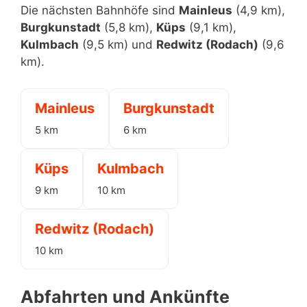
Die nächsten Bahnhöfe sind
Mainleus
(4,9 km),
Burgkunstadt
(5,8 km),
Küps
(9,1 km),
Kulmbach
(9,5 km) und
Redwitz (Rodach)
(9,6
km).
Mainleus
Burgkunstadt
5 km
6 km
Küps
Kulmbach
9 km
10 km
Redwitz (Rodach)
10 km
Abfahrten und Ankünfte