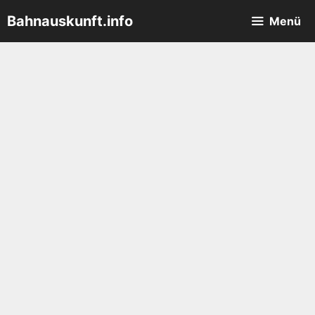
Zum
Bahnauskunft.info
Menü
Inhalt
springen