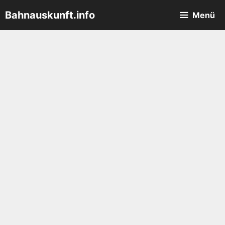
Zum
Bahnauskunft.info
Menü
Inhalt
springen