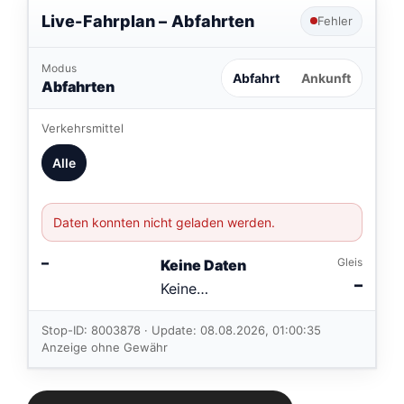
Live-Fahrplan –
Abfahrten
Fehler
Modus
Abfahrt
Ankunft
Abfahrten
Verkehrsmittel
Alle
Daten konnten nicht geladen werden.
–
Gleis
Keine Daten
–
Keine
Verbindungen
im aktuellen
Stop-ID: 8003878 · Update: 08.08.2026, 01:00:35
Feed.
Anzeige ohne Gewähr