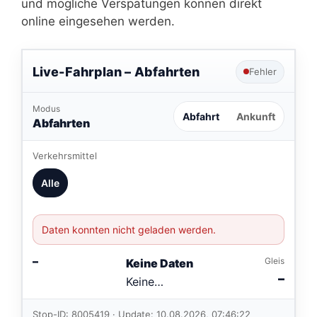
und mögliche Verspätungen können direkt
online eingesehen werden.
Live-Fahrplan –
Abfahrten
Fehler
Modus
Abfahrt
Ankunft
Abfahrten
Verkehrsmittel
Alle
Daten konnten nicht geladen werden.
–
Gleis
Keine Daten
–
Keine
Verbindungen
im aktuellen
Stop-ID: 8005419 · Update: 10.08.2026, 07:46:22