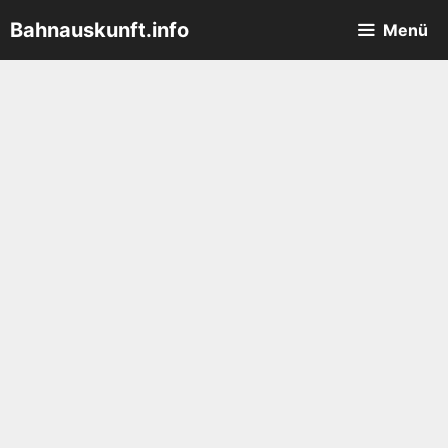
Zum
Bahnauskunft.info
Menü
Inhalt
springen