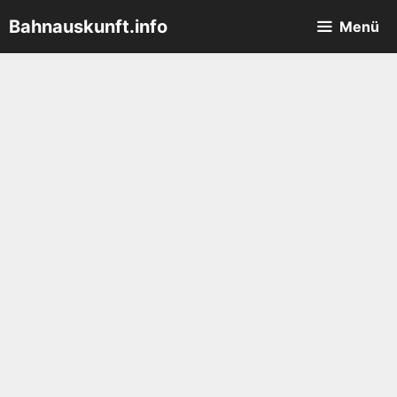
Zum
Bahnauskunft.info
Menü
Inhalt
springen