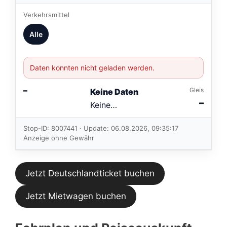
Verkehrsmittel
Alle
Daten konnten nicht geladen werden.
–
Gleis
Keine Daten
–
Keine
Verbindungen
im aktuellen
Stop-ID: 8007441 · Update: 06.08.2026, 09:35:17
Feed.
Anzeige ohne Gewähr
Jetzt Deutschlandticket buchen
Jetzt Mietwagen buchen