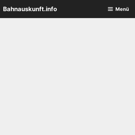
Zum
Bahnauskunft.info
Menü
Inhalt
springen