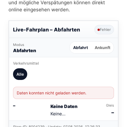
und mögliche Verspätungen können direkt
online eingesehen werden.
Live-Fahrplan –
Abfahrten
Fehler
Modus
Abfahrt
Ankunft
Abfahrten
Verkehrsmittel
Alle
Daten konnten nicht geladen werden.
–
Gleis
Keine Daten
–
Keine
Verbindungen
im aktuellen
Stop-ID: 8004239 · Update: 07.08.2026, 17:26:33