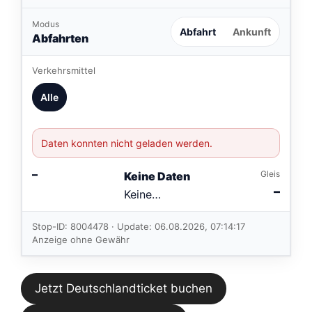
Modus
Abfahrt
Ankunft
Abfahrten
Verkehrsmittel
Alle
Daten konnten nicht geladen werden.
–
Gleis
Keine Daten
–
Keine
Verbindungen
im aktuellen
Stop-ID: 8004478 · Update: 06.08.2026, 07:14:17
Feed.
Anzeige ohne Gewähr
Jetzt Deutschlandticket buchen