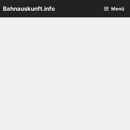
Zum
Bahnauskunft.info
Menü
Inhalt
springen