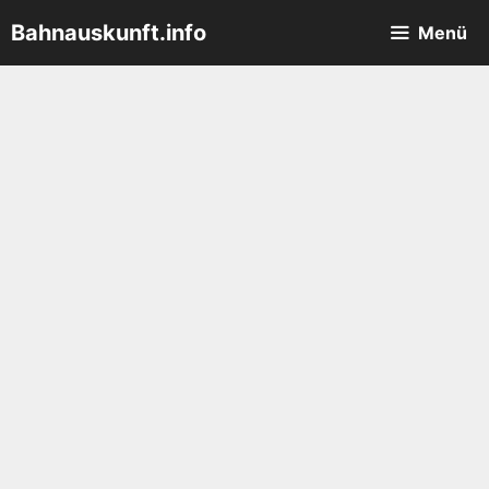
Zum
Bahnauskunft.info
Menü
Inhalt
springen