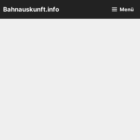
Zum
Bahnauskunft.info
Menü
Inhalt
springen