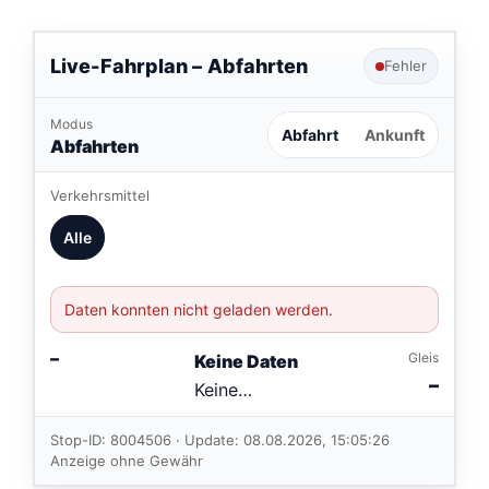
Live-Fahrplan –
Abfahrten
Fehler
Modus
Abfahrt
Ankunft
Abfahrten
Verkehrsmittel
Alle
Daten konnten nicht geladen werden.
–
Gleis
Keine Daten
–
Keine
Verbindungen
im aktuellen
Stop-ID: 8004506 · Update: 08.08.2026, 15:05:26
Feed.
Anzeige ohne Gewähr