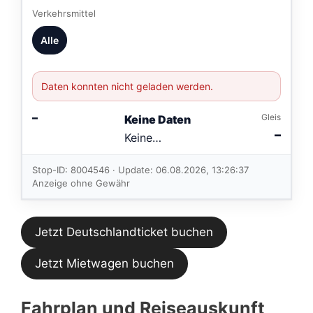
Verkehrsmittel
Alle
Daten konnten nicht geladen werden.
–
Gleis
Keine Daten
–
Keine
Verbindungen
im aktuellen
Stop-ID: 8004546 · Update: 06.08.2026, 13:26:37
Feed.
Anzeige ohne Gewähr
Jetzt Deutschlandticket buchen
Jetzt Mietwagen buchen
Fahrplan und Reiseauskunft