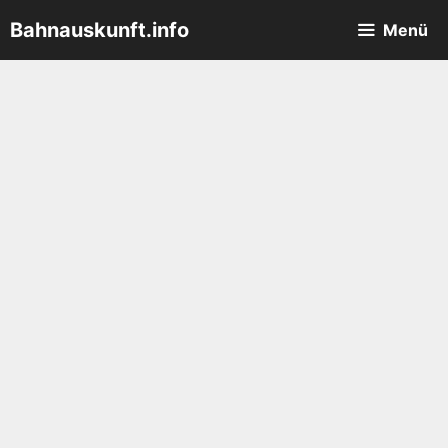
Zum
Bahnauskunft.info
Menü
Inhalt
springen