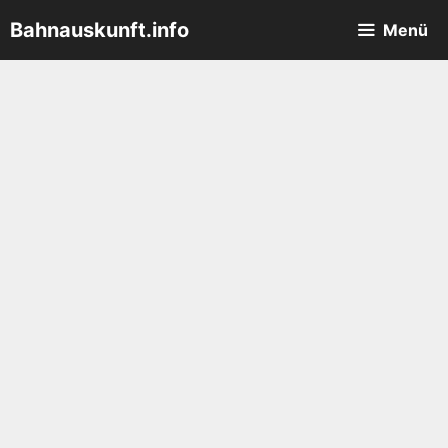
Zum
Bahnauskunft.info
Menü
Inhalt
springen