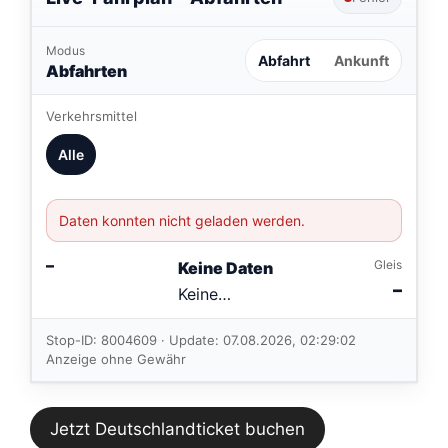
Modus
Abfahrt
Ankunft
Abfahrten
Verkehrsmittel
Alle
Daten konnten nicht geladen werden.
–
Gleis
Keine Daten
–
Keine
Verbindungen
im aktuellen
Stop-ID: 8004609 · Update: 07.08.2026, 02:29:02
Feed.
Anzeige ohne Gewähr
Jetzt Deutschlandticket buchen