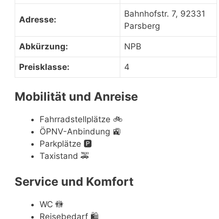
Bahnhofstr. 7, 92331
Adresse:
Parsberg
Abkürzung:
NPB
Preisklasse:
4
Mobilität und Anreise
Fahrradstellplätze
🚲
ÖPNV-Anbindung
🚉
Parkplätze
🅿️
Taxistand
🚕
Service und Komfort
WC
🚻
Reisebedarf
🛍