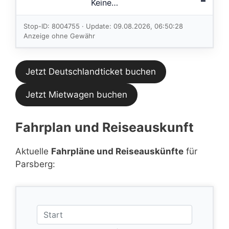
–
Keine
Verbindungen
im aktuellen
Stop-ID: 8004755 · Update: 09.08.2026, 06:50:28
Feed.
Anzeige ohne Gewähr
Jetzt Deutschlandticket buchen
Jetzt Mietwagen buchen
Fahrplan und Reiseauskunft
Aktuelle
Fahrpläne und Reiseauskünfte
für
Parsberg: