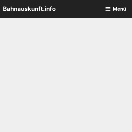
Zum
Bahnauskunft.info
Menü
Inhalt
springen