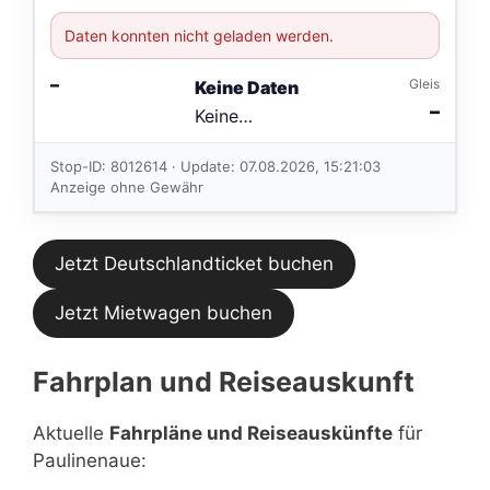
Daten konnten nicht geladen werden.
–
Gleis
Keine Daten
–
Keine
Verbindungen
im aktuellen
Stop-ID: 8012614 · Update: 07.08.2026, 15:21:03
Feed.
Anzeige ohne Gewähr
Jetzt Deutschlandticket buchen
Jetzt Mietwagen buchen
Fahrplan und Reiseauskunft
Aktuelle
Fahrpläne und Reiseauskünfte
für
Paulinenaue: