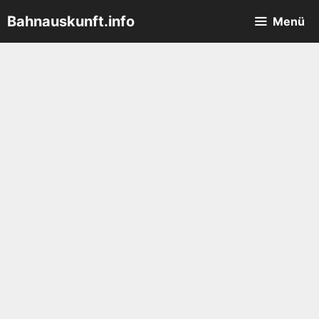
Zum
Bahnauskunft.info
Menü
Inhalt
springen