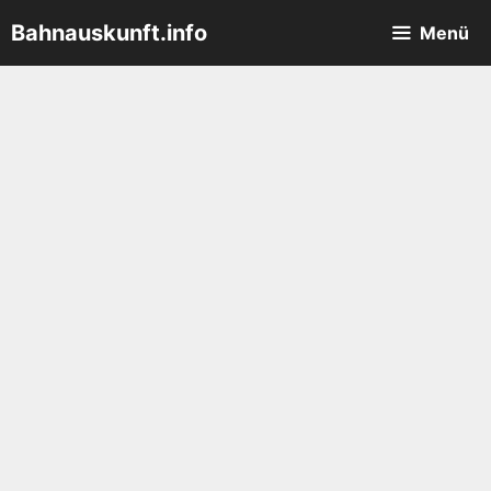
Zum
Bahnauskunft.info
Menü
Inhalt
springen