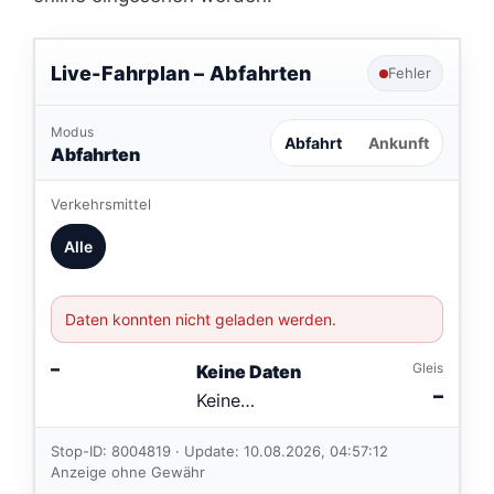
Live-Fahrplan –
Abfahrten
Fehler
Modus
Abfahrt
Ankunft
Abfahrten
Verkehrsmittel
Alle
Daten konnten nicht geladen werden.
–
Gleis
Keine Daten
–
Keine
Verbindungen
im aktuellen
Stop-ID: 8004819 · Update: 10.08.2026, 04:57:12
Feed.
Anzeige ohne Gewähr