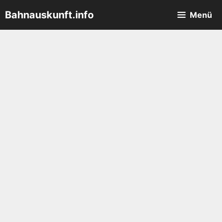
Zum
Bahnauskunft.info
Menü
Inhalt
springen