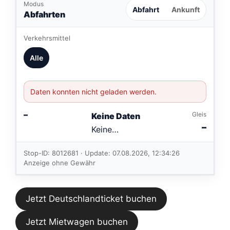
Modus
Abfahrt
Ankunft
Abfahrten
Verkehrsmittel
Alle
Daten konnten nicht geladen werden.
–
Gleis
Keine Daten
–
Keine
Verbindungen
im aktuellen
Stop-ID: 8012681 · Update: 07.08.2026, 12:34:26
Feed.
Anzeige ohne Gewähr
Jetzt Deutschlandticket buchen
Jetzt Mietwagen buchen