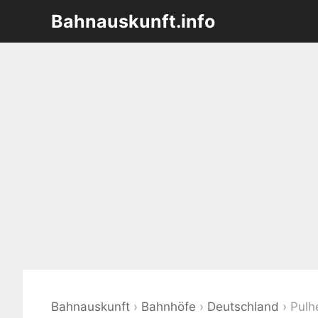
Zum
Bahnauskunft.info
Inhalt
springen
Bahnauskunft
›
Bahnhöfe
›
Deutschland
›
Pulh