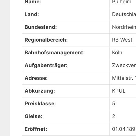
Name:
Pulheim
Land:
Deutschl
Bundesland:
Nordrhei
Regionalbereich:
RB West
Bahnhofsmanagement:
Köln
Aufgabenträger:
Zweckver
Adresse:
Mittelstr.
Abkürzung:
KPUL
Preisklasse:
5
Gleise:
2
Eröffnet:
01.04.18