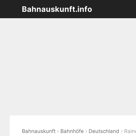
Zum
Bahnauskunft.info
Inhalt
springen
Bahnauskunft
›
Bahnhöfe
›
Deutschland
›
Rain