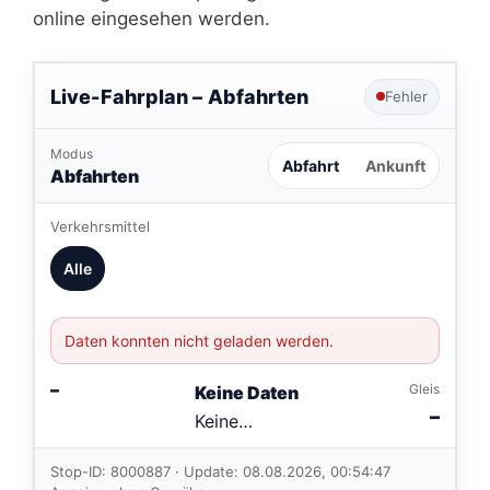
online eingesehen werden.
Live-Fahrplan –
Abfahrten
Fehler
Modus
Abfahrt
Ankunft
Abfahrten
Verkehrsmittel
Alle
Daten konnten nicht geladen werden.
–
Gleis
Keine Daten
–
Keine
Verbindungen
im aktuellen
Stop-ID: 8000887 · Update: 08.08.2026, 00:54:47
Feed.