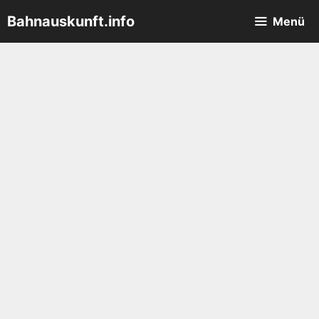
Zum
Bahnauskunft.info
Menü
Inhalt
springen