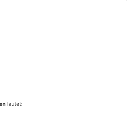
gen
lautet: