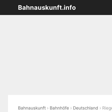
Zum
Bahnauskunft.info
Inhalt
springen
Bahnauskunft
›
Bahnhöfe
›
Deutschland
›
Rieg