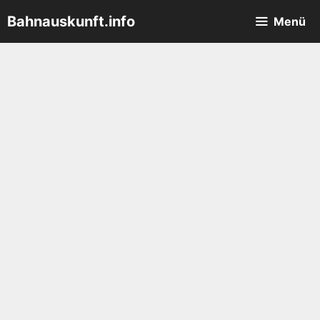
Zum
Bahnauskunft.info
Menü
Inhalt
springen