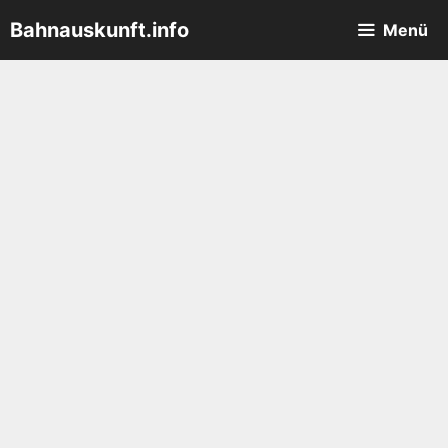
Zum
Bahnauskunft.info
Menü
Inhalt
springen