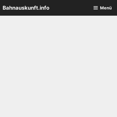
Zum
Bahnauskunft.info
Menü
Inhalt
springen