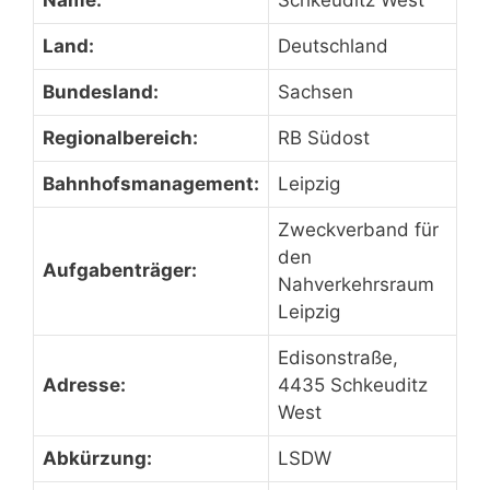
Name:
Schkeuditz West
Land:
Deutschland
Bundesland:
Sachsen
Regionalbereich:
RB Südost
Bahnhofsmanagement:
Leipzig
Zweckverband für
den
Aufgabenträger:
Nahverkehrsraum
Leipzig
Edisonstraße,
Adresse:
4435 Schkeuditz
West
Abkürzung:
LSDW