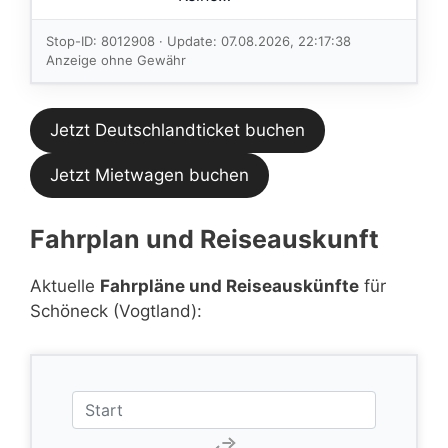
Verbindungen
im aktuellen
Stop-ID: 8012908 · Update: 07.08.2026, 22:17:38
Feed.
Anzeige ohne Gewähr
Jetzt Deutschlandticket buchen
Jetzt Mietwagen buchen
Fahrplan und Reiseauskunft
Aktuelle
Fahrpläne und Reiseauskünfte
für
Schöneck (Vogtland):