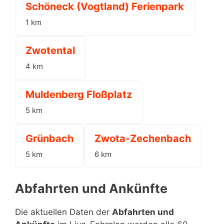
Schöneck (Vogtland) Ferienpark
1 km
Zwotental
4 km
Muldenberg Floßplatz
5 km
Grünbach
Zwota-Zechenbach
5 km
6 km
Abfahrten und Ankünfte
Die aktuellen Daten der
Abfahrten und