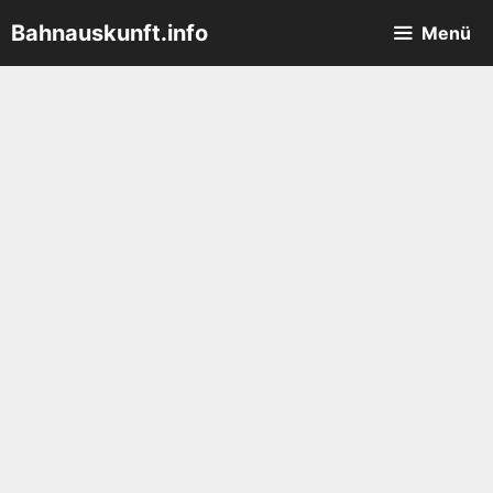
Zum
Bahnauskunft.info
Menü
Inhalt
springen