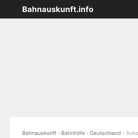
Zum
Bahnauskunft.info
Inhalt
springen
Bahnauskunft
›
Bahnhöfe
›
Deutschland
›
Sch