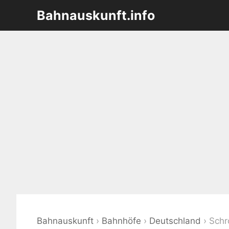
Zum
Bahnauskunft.info
Inhalt
springen
Bahnauskunft
›
Bahnhöfe
›
Deutschland
›
Schr