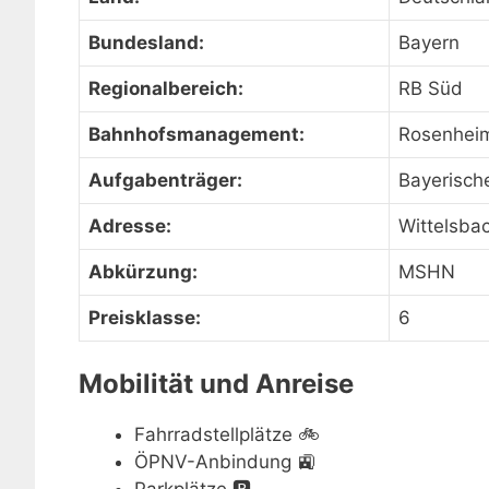
Bundesland:
Bayern
Regionalbereich:
RB Süd
Bahnhofsmanagement:
Rosenhei
Aufgabenträger:
Bayerisch
Adresse:
Wittelsba
Abkürzung:
MSHN
Preisklasse:
6
Mobilität und Anreise
Fahrradstellplätze
🚲
ÖPNV-Anbindung
🚉