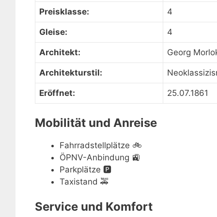
Preisklasse:
4
Gleise:
4
Architekt:
Georg Morlo
Architekturstil:
Neoklassizi
Eröffnet:
25.07.1861
Mobilität und Anreise
Fahrradstellplätze
🚲
ÖPNV-Anbindung
🚉
Parkplätze
🅿️
Taxistand
🚕
Service und Komfort