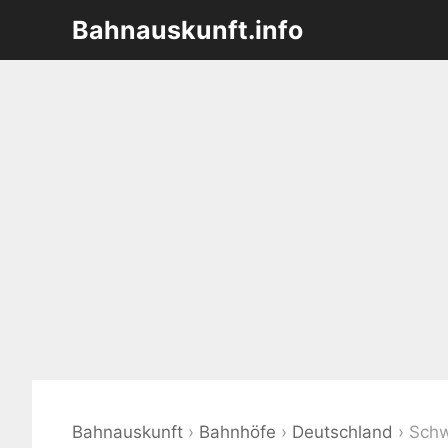
Zum
Bahnauskunft.info
Inhalt
springen
Bahnauskunft
›
Bahnhöfe
›
Deutschland
›
Sch