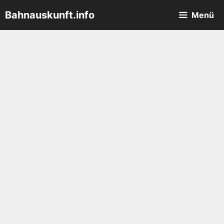
Zum
Bahnauskunft.info
Menü
Inhalt
springen