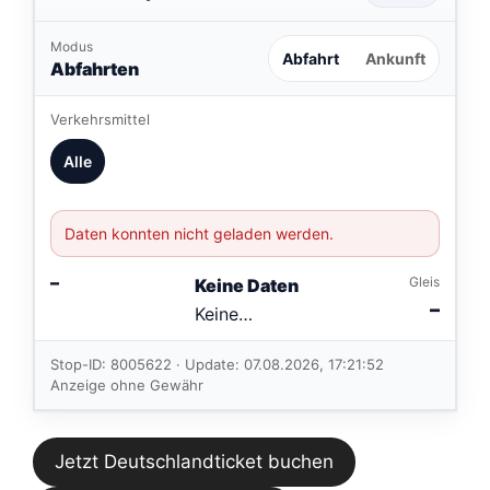
Modus
Abfahrt
Ankunft
Abfahrten
Verkehrsmittel
Alle
Daten konnten nicht geladen werden.
–
Gleis
Keine Daten
–
Keine
Verbindungen
im aktuellen
Stop-ID: 8005622 · Update: 07.08.2026, 17:21:52
Feed.
Anzeige ohne Gewähr
Jetzt Deutschlandticket buchen