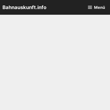
Zum
Bahnauskunft.info
Menü
Inhalt
springen