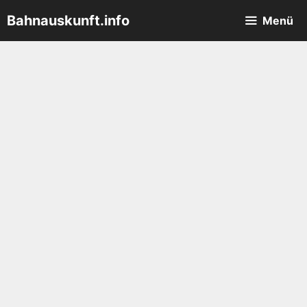
Zum
Bahnauskunft.info
Menü
Inhalt
springen